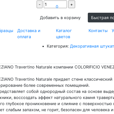
0
Добавить в корзину
Быстрая п
бразцы
Доставка и
Каталог
Контакты
У
оплата
цветов
SKU:
Категория:
Декоративная штука
IANO Travertino Naturale компании COLORIFICIO VENEZ
IANO Travertino Naturale придает стене классический 
корирование более современных помещений.
представляет собой однородный состав на основе выде
хники, воссоздать эффект натурального камня травер
го глубокое проникновение и слияние с поверхностью 
ает слабым запахом, не горит, безопасен для человека