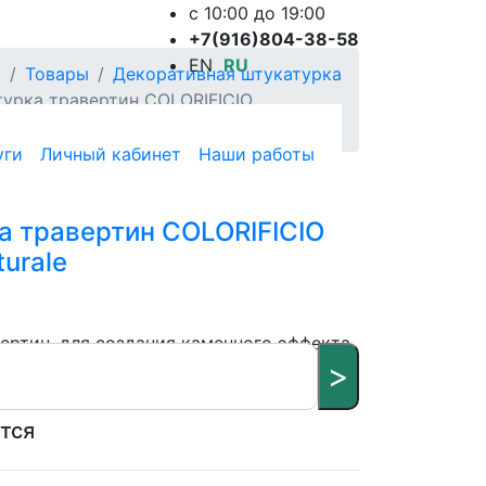
c 10:00 до 19:00
+7(916)804-38-58
EN
RU
я
Товары
Декоративная штукатурка
урка травертин COLORIFICIO
Naturale
уги
Личный кабинет
Наши работы
а травертин COLORIFICIO
urale
ертин, для создания каменного эффекта
>
них и наружных работ.
тся