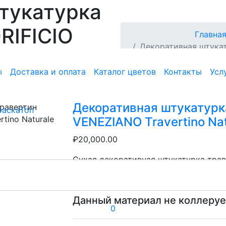
тукатурка
RIFICIO
Главна
Декоративная штукат
rtino
VENEZIANO Travertino 
ы
Доставка и оплата
Каталог цветов
Контакты
Усл
Декоративная штукатурк
VENEZIANO Travertino Nat
₽20,000.00
Сухая декоративная штукатурка трав
травертин. Применяется для внутрен
Данный материал не коллеруе
0