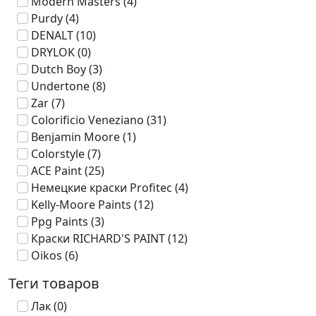
Modern Masters
(4)
Purdy
(4)
DENALT
(10)
DRYLOK
(0)
Dutch Boy
(3)
Undertone
(8)
Zar
(7)
Colorificio Veneziano
(31)
Benjamin Moore
(1)
Colorstyle
(7)
ACE Paint
(25)
Немецкие краски Profitec
(4)
Kelly-Moore Paints
(12)
Ppg Paints
(3)
Краски RICHARD'S PAINT
(12)
Oikos
(6)
Теги товаров
Лак
(0)