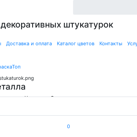
 декоративных штукатурок
к, Замша, Перламутр;
т, Арт-бетон,Травертин;
ы
Доставка и оплата
Каталог цветов
Контакты
Усл
локи, ржавчина;
еталла
 металле; Чернение, Окисление;
таллом;
0