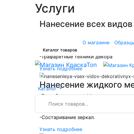
Услуги
Нанесение всех видов
-Декоративная штукатурка Шелк, Песо
-Венецианская штукатурка,Микроцемен
О магазине
Образц
-Кракелюрные трещины, карта мира, ф
Каталог товаров
-Трафаретные техники декора
Узнать подробнее
☰
Нанесение жидкого м
Каталог
-Разработка спец-эффектов на жидком
-Фактурные металлы;
-Мастер-класс по работе с жидким ме
-Состаривание зеркал.
Узнать подробнее