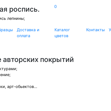
0
ая роспись.
ись лепнины;
бразцы
Доставка и
Каталог
Контакты
У
оплата
цветов
е авторских покрытий
ктурами;
ение;
ики, арт-обьектов…