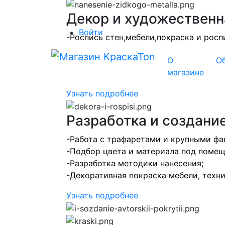
Декор и художественн
Войти
-Роспись стен,мебели,покраска и росп
-Перекраска мебели;
О
О
-Золочение лепнины;
магазине
-Подборка цветового решения.
Узнать подробнее
Разработка и создани
-Работа с трафаретами и крупными фа
-Подбор цвета и материала под помещ
-Разработка методики нанесения;
-Декоративная покраска мебели, техн
Узнать подробнее