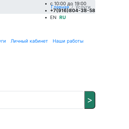
c 10:00 до 19:00
Главная
Услуги
+7(916)804-38-58
EN
RU
уги
Личный кабинет
Наши работы
>